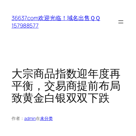
跳
至
36637.com欢迎光临！域名出售ＱＱ
内
157988577
容
大宗商品指数迎年度再
平衡，交易商提前布局
致黄金白银双双下跌
作者：
admin
在
未分类