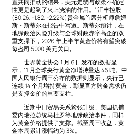
置共同推动的结果，美元走弱与政策不确定
性更是起到了火上浇油的作用。” 汇丰控股
(80.26, -1.82, -2.22%)贵金属首席分析师詹姆
斯・斯蒂尔在报告中写道。斯蒂尔预计，在
地缘政治风险升级与全球财政赤字高企的双
重支撑下，2026 年上半年黄金价格有望突破
每盎司 5000 美元关口。
世界黄金协会 1 月 6 日发布的数据显
示，11 月全球央行黄金净增持量达 45 吨。中
国人民银行周三公布的数据则显示，央行已
连续 14 个月增持黄金，彰显官方购金需求仍
是支撑金价的重要支柱。
近期中日贸易关系紧张升级、美国抓捕
委内瑞拉总统马杜罗等地缘政治事件，同样
为黄金价格提供了支撑。截至周三收盘，黄
金本周累计涨幅约为 3%。