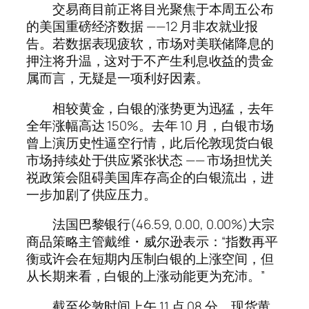
交易商目前正将目光聚焦于本周五公布
的美国重磅经济数据 ——12 月非农就业报
告。若数据表现疲软，市场对美联储降息的
押注将升温，这对于不产生利息收益的贵金
属而言，无疑是一项利好因素。
相较黄金，白银的涨势更为迅猛，去年
全年涨幅高达 150%。去年 10 月，白银市场
曾上演历史性逼空行情，此后伦敦现货白银
市场持续处于供应紧张状态 —— 市场担忧关
祱政策会阻碍美国库存高企的白银流出，进
一步加剧了供应压力。
法国巴黎银行(46.59, 0.00, 0.00%)大宗
商品策略主管戴维・威尔逊表示：“指数再平
衡或许会在短期内压制白银的上涨空间，但
从长期来看，白银的上涨动能更为充沛。”
截至伦敦时间上午 11 点 08 分，现货黄